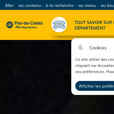
Aller :
au contenu
à la recherche
au menu
au bou
Menu principal
TOUT SAVOIR SUR 
62 - Pas-de-Calais Mon Département - Retour à l'accueil
DÉPARTEMENT
Cookies
Ce site utilise des c
cliquant sur Accepter
vos préférences. Pour
Afficher les préfé