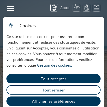
62 - Pas-de-Calais Mon Départe
Menu principal
62 - Pas-de-Calais Mon Départe
Acceo
Cookies
Ce site utilise des cookies pour assurer le bon
fonctionnement et réaliser des statistiques de visite.
En cliquant sur Accepter, vous consentez à l'utilisation
de ces cookies. Vous pouvez à tout moment modifier
vos préférences. Pour plus d'informations, veuillez
consulter la page
Gestion des cookies.
Nous contacter
Mes démarches
Tout accepter
Rejoignez-nous
Vos élus
Tout refuser
Espace réglementaire
Appels à projets
Afficher les préférences