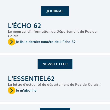
dont il est propriétaire
pour en faire de véritables
lieux d'accueil et de
JOURNAL
préservation de la
biodiversité. Une autre
façon de voir
l'aménagement de ces
L'ÉCHO 62
délaissés routiers.
Le mensuel d'information du Département du Pas-de-
La vidéo sur la chaîne YouTube Le Pas-de-Calais
Calais
Je lis le dernier numéro de L'Écho 62
NEWSLETTER
L'ESSENTIEL62
La lettre d'actualité du département du Pas-de-Calais !
Je m'abonne