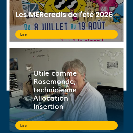
Les MERcredis de l'été 2026
Lire
Utile comme
Rosemonde,
technicienne
Allocation
Insertion
Lire