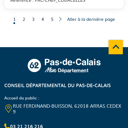
Page courante
Aller à la page
Aller à la page
Aller à la page
Aller à la page
1
2
3
4
5
Aller à la dernière page
Remonte
A propos du département
CONSEIL DÉPARTEMENTAL DU PAS-DE-CALAIS
Accueil du public :
RUE FERDINAND-BUISSON, 62018 ARRAS CEDEX
9
03 21 216 216