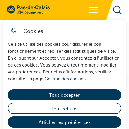
Menu principal
62 - Pas-de-Calais Mon Département - Retour à l'accueil
Reche
Cookies
Ce site utilise des cookies pour assurer le bon
fonctionnement et réaliser des statistiques de visite.
Plan du site
En cliquant sur Accepter, vous consentez à l'utilisation
de ces cookies. Vous pouvez à tout moment modifier
vos préférences. Pour plus d'informations, veuillez
consulter la page
Gestion des cookies.
Boîte à outils à destination des
Tout accepter
professionnels de la Jeunesse
Tout refuser
Logement
Insertion / Formation / Scolarité
Afficher les préférences
Handicap