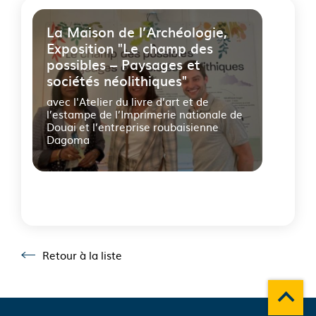
La Maison de l’Archéologie,
Exposition "Le champ des
possibles – Paysages et
sociétés néolithiques"
avec l'Atelier du livre d’art et de
l’estampe de l’Imprimerie nationale de
Douai et l’entreprise roubaisienne
Dagoma
Fin
du
carousel
Retour à la liste
Retour à la liste
Remonte
A propos du département