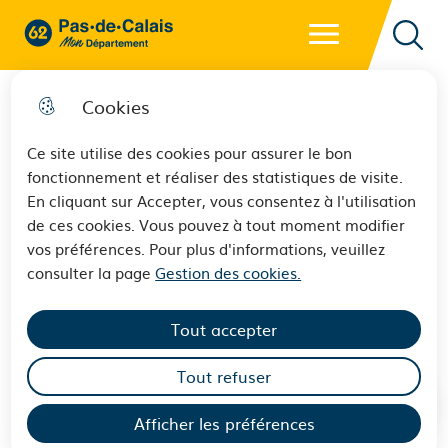
Menu principal
62 - Pas-de-Calais Mon Département - Retour à l'accueil
Reche
Cookies
Ce site utilise des cookies pour assurer le bon
fonctionnement et réaliser des statistiques de visite.
18 et 19 octobre - Un week-
En cliquant sur Accepter, vous consentez à l'utilisation
de ces cookies. Vous pouvez à tout moment modifier
end pour aborder la pratique
vos préférences. Pour plus d'informations, veuillez
des techniques du néolithique
consulter la page
Gestion des cookies.
à la Maison de l'Archéologie
Tout accepter
Tout refuser
Afficher les préférences