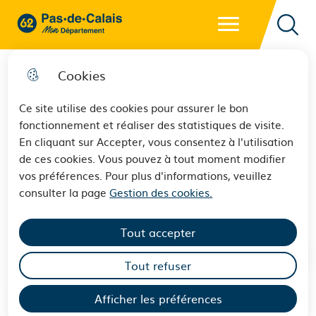
Menu principal
62 - Pas-de-Calais Mon Département - Retour à l'accueil
Reche
Cookies
Ce site utilise des cookies pour assurer le bon
fonctionnement et réaliser des statistiques de visite.
L’enquête Écureuil avec Eden
En cliquant sur Accepter, vous consentez à l'utilisation
de ces cookies. Vous pouvez à tout moment modifier
62 continue : à vos
vos préférences. Pour plus d'informations, veuillez
observations !
consulter la page
Gestion des cookies.
Tout accepter
Tout refuser
Afficher les préférences
Sommaire