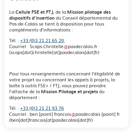
La
, de la
Cellule FSE et FTJ
Mission pilotage des
du Conseil départemental du
dispositifs d’insertion
Pas-de-Calais se tient à disposition pour tous
compléments d’informations :
Tél. :
+33 (0)3 21 21 65 20
Courriel :
Scaps
.
Christelle
pasdecalais
.
fr
(
scaps[dot]christelle[at]pasdecalais[dot]fr
)
Pour tous renseignements concernant l’éligibilité de
votre projet ou concernant les appels à projets, la
boîte à outils FSE+ / FTJ, vous pouvez prendre
l’attache de la
du
Mission Pilotage et projets
département :
Tél. :
+33 (0)3 21 21 93 76
Courriel :
ben
[point]
francois
pasdecalais
[point]
fr
(
ben[dot]francois[at]pasdecalais[dot]fr
)