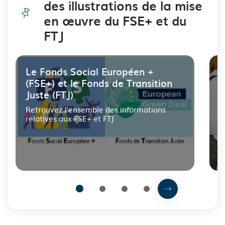
des illustrations de la mise
en œuvre du FSE+ et du
FTJ
Cliquer
Le Fonds Social Européen +
L
pour
(FSE+) et le Fonds de Transition
(
passer
Juste (FTJ)
Retrouvez
U
des
l
Retrouvez l'ensemble des informations
actualités
relatives aux FSE+ et FTJ
et
des
illustrations
de
la
mise
en
œuvre
Prochain élém
1
2
3
4
du
FSE+
Fin
et
du