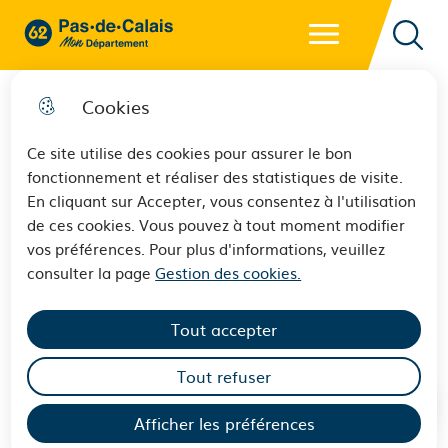
Menu principal
62 - Pas-de-Calais Mon Département - Retour à l'accueil
Reche
Cookies
Ce site utilise des cookies pour assurer le bon
fonctionnement et réaliser des statistiques de visite.
FSE+ (Fonds Social Européen
En cliquant sur Accepter, vous consentez à l'utilisation
de ces cookies. Vous pouvez à tout moment modifier
+) et FTJ (Fonds de Transition
vos préférences. Pour plus d'informations, veuillez
Juste) : Programmation 2021 –
consulter la page
Gestion des cookies.
2027
Tout accepter
Tout refuser
Afficher les préférences