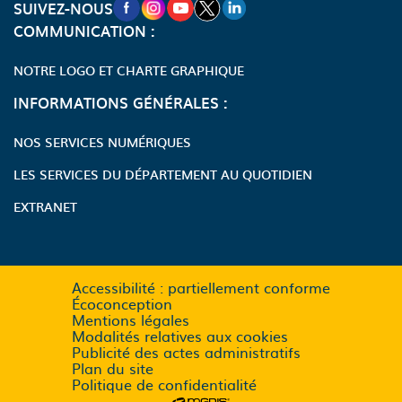
NOUVELLE FENÊTRE VERS LA PAGE FA
NOUVELLE FENÊTRE VERS LA PAGE
NOUVELLE FENÊTRE VERS LA P
NOUVELLE FENÊTRE VERS LA
NOUVELLE FENÊTRE VERS
SUIVEZ-NOUS
COMMUNICATION :
NOTRE LOGO ET CHARTE GRAPHIQUE
INFORMATIONS GÉNÉRALES :
NOS SERVICES NUMÉRIQUES
LES SERVICES DU DÉPARTEMENT AU QUOTIDIEN
EXTRANET
Accessibilité : partiellement conforme
Écoconception
Mentions légales
Modalités relatives aux cookies
Publicité des actes administratifs
Plan du site
Politique de confidentialité