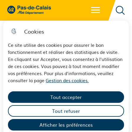
Menu principal
62 - Pas-de-Calais Mon Département - Retour à l'accueil
Reche
Cookies
Ce site utilise des cookies pour assurer le bon
fonctionnement et réaliser des statistiques de visite.
Les aides et les
En cliquant sur Accepter, vous consentez à l'utilisation
de ces cookies. Vous pouvez à tout moment modifier
accompagnements en faveur
vos préférences. Pour plus d'informations, veuillez
des familles et des enfants
consulter la page
Gestion des cookies.
Tout accepter
Tout refuser
Afficher les préférences