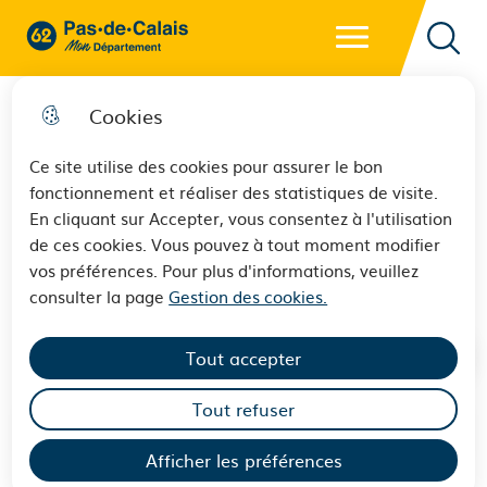
Menu principal
62 - Pas-de-Calais Mon Département - Retour à l'accueil
Reche
Cookies
Ce site utilise des cookies pour assurer le bon
fonctionnement et réaliser des statistiques de visite.
L’adoption d’un enfant
En cliquant sur Accepter, vous consentez à l'utilisation
de ces cookies. Vous pouvez à tout moment modifier
étranger
vos préférences. Pour plus d'informations, veuillez
consulter la page
Gestion des cookies.
Tout accepter
Tout refuser
Sommaire
Afficher les préférences