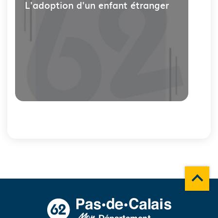
L'adoption d'un enfant étranger
Fin
du
carousel
Remonte
A propos du département