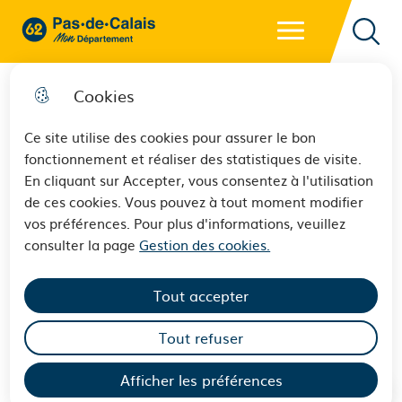
Menu principal
62 - Pas-de-Calais Mon Département - Retour à l'accueil
Reche
Cookies
Ce site utilise des cookies pour assurer le bon
fonctionnement et réaliser des statistiques de visite.
La Mesure
En cliquant sur Accepter, vous consentez à l'utilisation
de ces cookies. Vous pouvez à tout moment modifier
d'Accompagnement Social
vos préférences. Pour plus d'informations, veuillez
Personnalisé avec perception
consulter la page
Gestion des cookies.
et gestion des prestations
Tout accepter
sociales
Tout refuser
Afficher les préférences