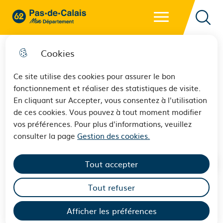
Menu principal
62 - Pas-de-Calais Mon Département - Retour à l'accueil
Reche
Cookies
Ce site utilise des cookies pour assurer le bon
fonctionnement et réaliser des statistiques de visite.
Publicité des actes
En cliquant sur Accepter, vous consentez à l'utilisation
de ces cookies. Vous pouvez à tout moment modifier
administratifs
vos préférences. Pour plus d'informations, veuillez
consulter la page
Gestion des cookies.
Tout accepter
Tout refuser
Le 1er juillet 2022, les formalités de publication et
d’affichage des actes administratifs sont modifiées
Afficher les préférences
conformément aux dispositions de l’ordonnance