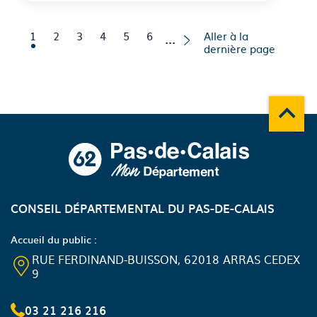
Page courante
Aller à la page
Aller à la page
Aller à la page
Aller à la page
Aller à la page
1
2
3
4
5
6
Aller à la
…
dernière page
Remonte
A propos du département
CONSEIL DÉPARTEMENTAL DU PAS-DE-CALAIS
Accueil du public :
RUE FERDINAND-BUISSON, 62018 ARRAS CEDEX
9
03 21 216 216