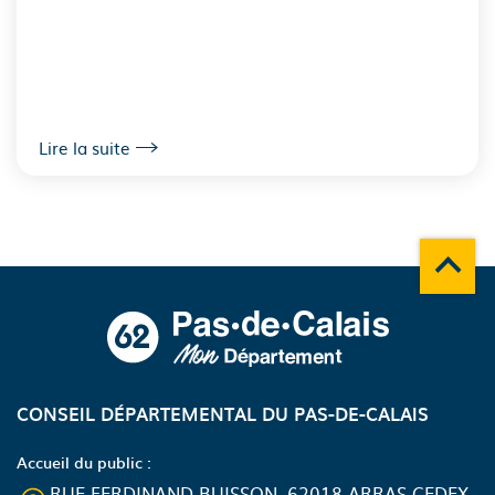
Lire la suite
Remonte
A propos du département
CONSEIL DÉPARTEMENTAL DU PAS-DE-CALAIS
Accueil du public :
RUE FERDINAND-BUISSON, 62018 ARRAS CEDEX