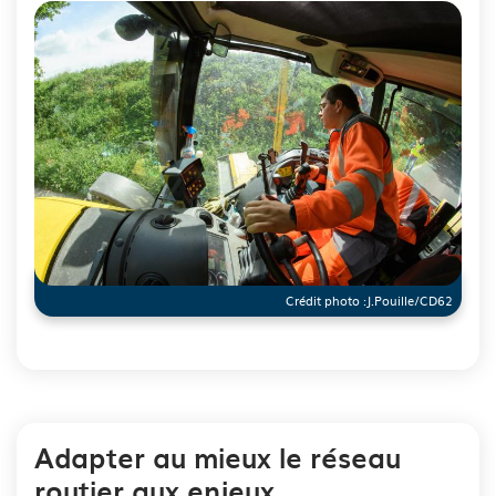
Crédit photo :
J.Pouille/CD62
See image's description
Adapter au mieux le réseau
routier aux enjeux