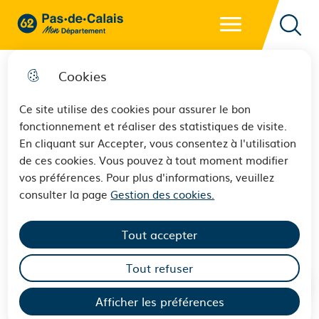
Menu principal
62 - Pas-de-Calais Mon Département - Retour à l'accueil
Reche
Cookies
Ce site utilise des cookies pour assurer le bon
fonctionnement et réaliser des statistiques de visite.
La gestion différenciée : le bon
En cliquant sur Accepter, vous consentez à l'utilisation
de ces cookies. Vous pouvez à tout moment modifier
équilibre entre sécurité et
vos préférences. Pour plus d'informations, veuillez
biodiversité sur les routes du
consulter la page
Gestion des cookies.
Pas-de-Calais
Tout accepter
Tout refuser
Afficher les préférences