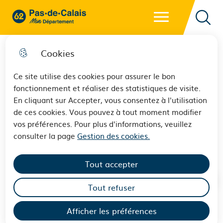
Menu principal
62 - Pas-de-Calais Mon Département - Retour à l'accueil
Reche
Cookies
Ce site utilise des cookies pour assurer le bon
fonctionnement et réaliser des statistiques de visite.
Conchil-le-Temple :
En cliquant sur Accepter, vous consentez à l'utilisation
de ces cookies. Vous pouvez à tout moment modifier
Inauguration du centre
vos préférences. Pour plus d'informations, veuillez
régional handivoile
consulter la page
Gestion des cookies.
Tout accepter
Tout refuser
Installée au cœur d’anciennes carrières en cours de
Afficher les préférences
recolonisation par le milieu naturel, la base de voile