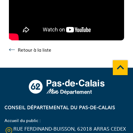
Retour à la liste
Retour à la liste
Remonte
A propos du département
CONSEIL DÉPARTEMENTAL DU PAS-DE-CALAIS
Accueil du public :
RUE FERDINAND-BUISSON, 62018 ARRAS CEDEX