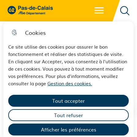
Menu principal
62 - Pas-de-Calais Mon Département - Retour à l'accueil
Reche
Cookies
Ce site utilise des cookies pour assurer le bon
fonctionnement et réaliser des statistiques de visite.
En direct de l'Assemblée
En cliquant sur Accepter, vous consentez à l'utilisation
de ces cookies. Vous pouvez à tout moment modifier
départementale du 23
vos préférences. Pour plus d'informations, veuillez
septembre 2024
consulter la page
Gestion des cookies.
Tout accepter
Tout refuser
Afficher les préférences
Le Conseil départemental du Pas-de-Calais se réunit