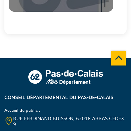
Fin
du
carousel
Remonte
A propos du département
CONSEIL DÉPARTEMENTAL DU PAS-DE-CALAIS
Accueil du public :
RUE FERDINAND-BUISSON, 62018 ARRAS CEDEX
9