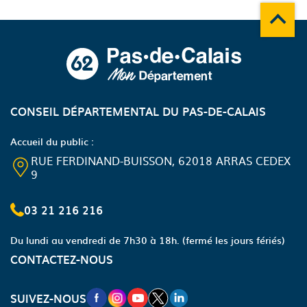
Remonte
A propos du département
CONSEIL DÉPARTEMENTAL DU PAS-DE-CALAIS
Accueil du public :
RUE FERDINAND-BUISSON, 62018 ARRAS CEDEX
9
03 21 216 216
Du lundi au vendredi de 7h30 à 18h.
(fermé les jours fériés)
CONTACTEZ-NOUS
NOUVELLE FENÊTRE VERS LA PAGE FA
NOUVELLE FENÊTRE VERS LA PAGE
NOUVELLE FENÊTRE VERS LA P
NOUVELLE FENÊTRE VERS LA
NOUVELLE FENÊTRE VERS
SUIVEZ-NOUS