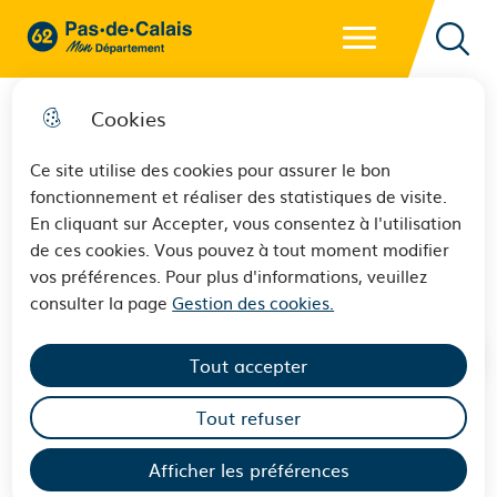
Menu principal
62 - Pas-de-Calais Mon Département - Retour à l'accueil
Reche
Cookies
Ce site utilise des cookies pour assurer le bon
fonctionnement et réaliser des statistiques de visite.
Conditions générales
En cliquant sur Accepter, vous consentez à l'utilisation
de ces cookies. Vous pouvez à tout moment modifier
d’utilisation (CGU)
vos préférences. Pour plus d'informations, veuillez
consulter la page
Gestion des cookies.
Tout accepter
Tout refuser
Conditions générales d’utilisation
(CGU) du formulaire de contact du
Afficher les préférences
Département du Pas-de-Calais