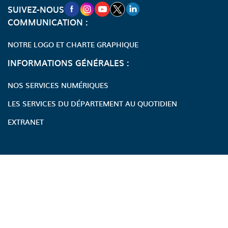
NOUVELLE FENÊTRE VERS LA PAGE FA
NOUVELLE FENÊTRE VERS LA PAGE
NOUVELLE FENÊTRE VERS LA P
NOUVELLE FENÊTRE VERS LA
NOUVELLE FENÊTRE VERS
SUIVEZ-NOUS
COMMUNICATION :
NOTRE LOGO ET CHARTE GRAPHIQUE
INFORMATIONS GÉNÉRALES :
NOS SERVICES NUMÉRIQUES
LES SERVICES DU DÉPARTEMENT AU QUOTIDIEN
EXTRANET
Accessibilité : partiellement conforme
Écoconception
Mentions légales
Modalités relatives aux cookies
Publicité des actes administratifs
Plan du site
Politique de confidentialité