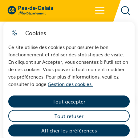
Menu principal
62 - Pas-de-Calais Mon Département - Retour à l'accueil
Reche
Cookies
Ce site utilise des cookies pour assurer le bon
fonctionnement et réaliser des statistiques de visite.
Le Revenu de Solidarité Active
En cliquant sur Accepter, vous consentez à l'utilisation
de ces cookies. Vous pouvez à tout moment modifier
(RSA)
vos préférences. Pour plus d'informations, veuillez
consulter la page
Gestion des cookies.
Tout accepter
Tout refuser
Sommaire
Afficher les préférences