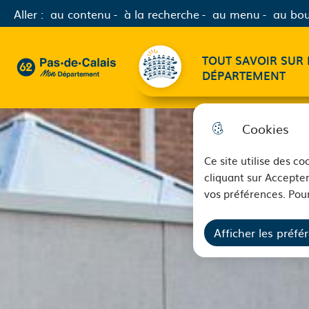
Aller :
au contenu
à la recherche
au menu
au bou
Menu principal
TOUT SAVOIR SUR 
62 - Pas-de-Calais Mon Département - Retour à l'accueil
DÉPARTEMENT
Cookies
Ce site utilise des c
cliquant sur Accepter
vos préférences. Pour
Afficher les préfé