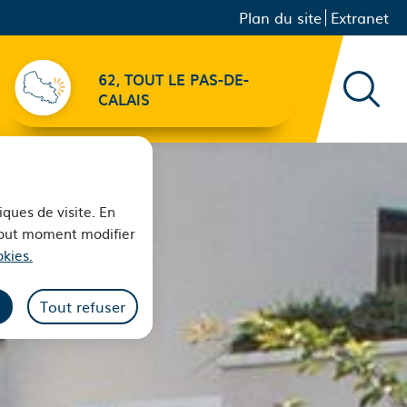
Menu principal
Navigation
Plan du site
Extranet
secondaire
62, TOUT LE PAS-DE-
Recher
CALAIS
iques de visite. En
 tout moment modifier
kies.
Tout refuser