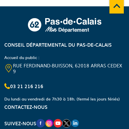
Remonte
A propos du département
CONSEIL DÉPARTEMENTAL DU PAS-DE-CALAIS
Accueil du public :
RUE FERDINAND-BUISSON, 62018 ARRAS CEDEX
9
03 21 216 216
Du lundi au vendredi de 7h30 à 18h.
(fermé les jours fériés)
CONTACTEZ-NOUS
NOUVELLE FENÊTRE VERS LA PAGE FA
NOUVELLE FENÊTRE VERS LA PAGE
NOUVELLE FENÊTRE VERS LA P
NOUVELLE FENÊTRE VERS LA
NOUVELLE FENÊTRE VERS
SUIVEZ-NOUS