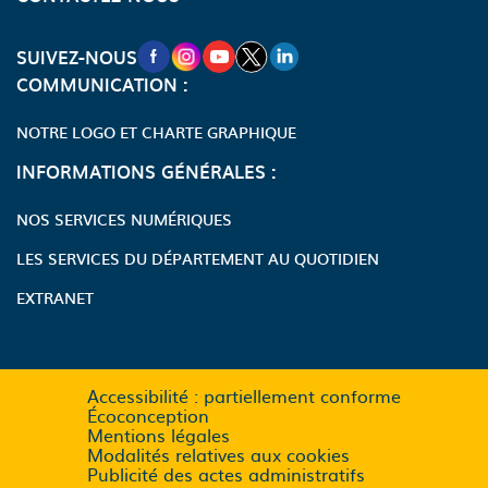
NOUVELLE FENÊTRE VERS LA PAGE FA
NOUVELLE FENÊTRE VERS LA PAGE
NOUVELLE FENÊTRE VERS LA P
NOUVELLE FENÊTRE VERS LA
NOUVELLE FENÊTRE VERS
SUIVEZ-NOUS
COMMUNICATION :
NOTRE LOGO ET CHARTE GRAPHIQUE
INFORMATIONS GÉNÉRALES :
NOS SERVICES NUMÉRIQUES
LES SERVICES DU DÉPARTEMENT AU QUOTIDIEN
EXTRANET
Accessibilité : partiellement conforme
Écoconception
Mentions légales
Modalités relatives aux cookies
Publicité des actes administratifs