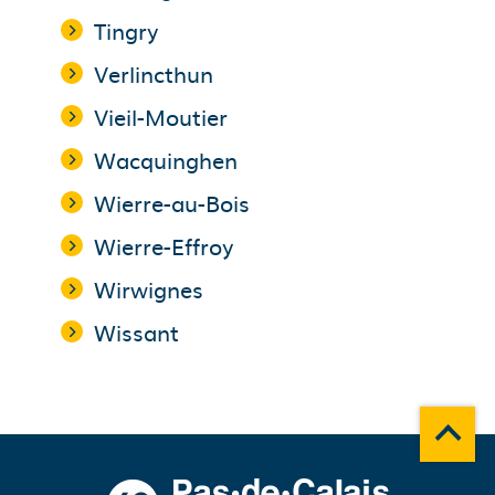
Tingry
Verlincthun
Vieil-Moutier
Wacquinghen
Wierre-au-Bois
Wierre-Effroy
Wirwignes
Wissant
Remonte
A propos du département