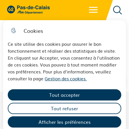
Menu principal
62 - Pas-de-Calais Mon Département - Retour à l'accueil
Reche
Cookies
Ce site utilise des cookies pour assurer le bon
fonctionnement et réaliser des statistiques de visite.
Desvres
En cliquant sur Accepter, vous consentez à l'utilisation
de ces cookies. Vous pouvez à tout moment modifier
vos préférences. Pour plus d'informations, veuillez
consulter la page
Gestion des cookies.
Tout accepter
Tout refuser
LES CONSEILLERS DÉPARTEMENTAUX DU
CANTON DE
DESVRES
Afficher les préférences