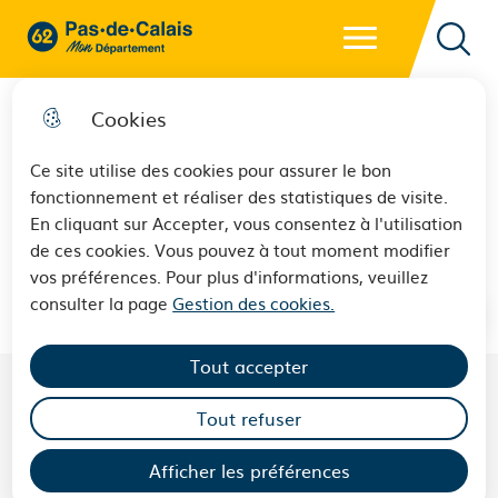
Menu principal
62 - Pas-de-Calais Mon Département - Retour à l'accueil
Reche
Cookies
Ce site utilise des cookies pour assurer le bon
fonctionnement et réaliser des statistiques de visite.
Liévin
En cliquant sur Accepter, vous consentez à l'utilisation
de ces cookies. Vous pouvez à tout moment modifier
vos préférences. Pour plus d'informations, veuillez
consulter la page
Gestion des cookies.
Tout accepter
Tout refuser
LES CONSEILLERS DÉPARTEMENTAUX DU
CANTON DE
LIÉVIN
Afficher les préférences