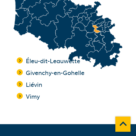
Éleu-dit-Leauwette
Givenchy-en-Gohelle
Liévin
Vimy
Remonte
A propos du département