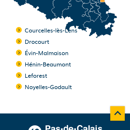
Courcelles-lès-Lens
Drocourt
Évin-Malmaison
Hénin-Beaumont
Leforest
Noyelles-Godault
Remonte
A propos du département