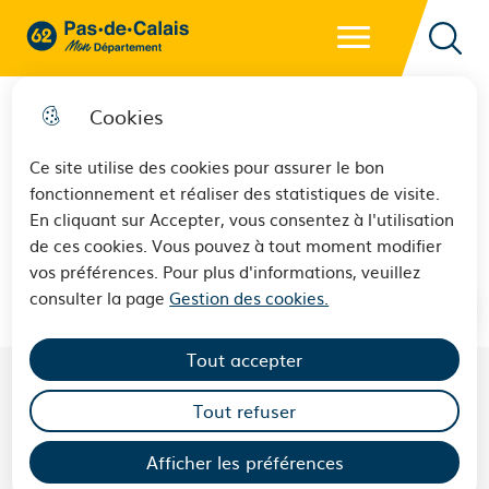
Menu principal
62 - Pas-de-Calais Mon Département - Retour à l'accueil
Reche
Cookies
Ce site utilise des cookies pour assurer le bon
fonctionnement et réaliser des statistiques de visite.
Hénin-Beaumont-2
En cliquant sur Accepter, vous consentez à l'utilisation
de ces cookies. Vous pouvez à tout moment modifier
vos préférences. Pour plus d'informations, veuillez
consulter la page
Gestion des cookies.
Tout accepter
Tout refuser
LES CONSEILLERS DÉPARTEMENTAUX DU
CANTON DE
HÉNIN-BEAUMONT-2
Afficher les préférences