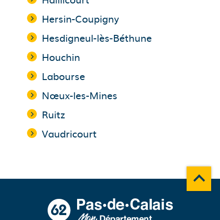
Hersin-Coupigny
Hesdigneul-lès-Béthune
Houchin
Labourse
Nœux-les-Mines
Ruitz
Vaudricourt
Remonte
A propos du département