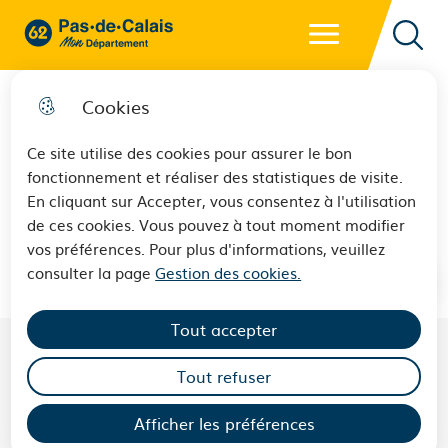
Menu principal
62 - Pas-de-Calais Mon Département - Retour à l'accueil
Reche
Cookies
Ce site utilise des cookies pour assurer le bon
fonctionnement et réaliser des statistiques de visite.
Nœux-les-Mines
En cliquant sur Accepter, vous consentez à l'utilisation
de ces cookies. Vous pouvez à tout moment modifier
vos préférences. Pour plus d'informations, veuillez
consulter la page
Gestion des cookies.
Tout accepter
Tout refuser
LES CONSEILLERS DÉPARTEMENTAUX DU
CANTON DE
NŒUX-LES-MINES
Afficher les préférences