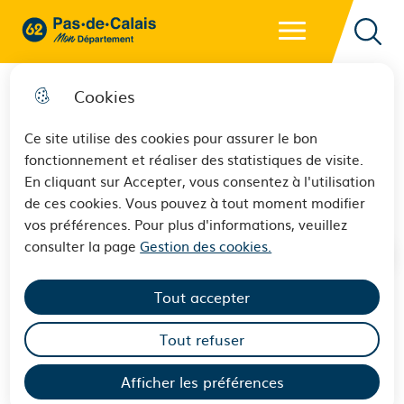
Menu principal
62 - Pas-de-Calais Mon Département - Retour à l'accueil
Reche
Cookies
Ce site utilise des cookies pour assurer le bon
fonctionnement et réaliser des statistiques de visite.
Sports & loisirs
En cliquant sur Accepter, vous consentez à l'utilisation
de ces cookies. Vous pouvez à tout moment modifier
vos préférences. Pour plus d'informations, veuillez
consulter la page
Gestion des cookies.
Tout accepter
Tout refuser
Appels à projets et appels à
candidature
Afficher les préférences