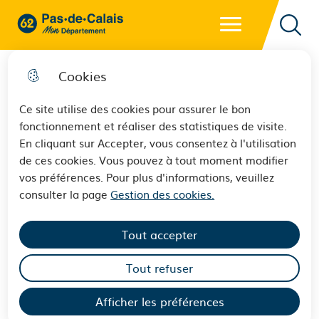
Menu principal
62 - Pas-de-Calais Mon Département - Retour à l'accueil
Reche
Cookies
Ce site utilise des cookies pour assurer le bon
fonctionnement et réaliser des statistiques de visite.
L’appel à projets "Pas-de-
En cliquant sur Accepter, vous consentez à l'utilisation
de ces cookies. Vous pouvez à tout moment modifier
Calais, mobilité européenne et
vos préférences. Pour plus d'informations, veuillez
internationale" 2026
consulter la page
Gestion des cookies.
Tout accepter
Publié le 13 février 2026
Tout refuser
Europe
Mobilité européenne et internationale
Afficher les préférences
Jeunesse