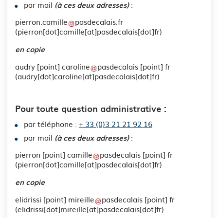
par mail
:
(à ces deux adresses)
pierron
.
camille
pasdecalais
.
fr
(
pierron[dot]camille[at]pasdecalais[dot]fr
)
en copie
audry
[point]
caroline
pasdecalais
[point]
fr
(audry[dot]caroline[at]pasdecalais[dot]fr)
Pour toute question administrative :
par téléphone :
+ 33 (0)3 21 21 92 16
par mail
:
(à ces deux adresses)
pierron
[point]
camille
pasdecalais
[point]
fr
(
pierron[dot]camille[at]pasdecalais[dot]fr
)
en copie
elidrissi
[point]
mireille
pasdecalais
[point]
fr
(elidrissi[dot]mireille[at]pasdecalais[dot]fr)