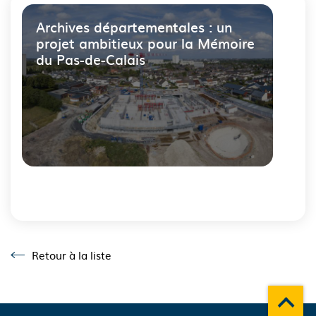
Archives départementales : un
projet ambitieux pour la Mémoire
du Pas-de-Calais
Fin
du
carousel
Retour à la liste
Retour à la liste
Remonte
A propos du département