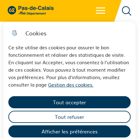
Menu principal
62 - Pas-de-Calais Mon Département - Retour à l'accueil
Reche
Cookies
Ce site utilise des cookies pour assurer le bon
fonctionnement et réaliser des statistiques de visite.
Archives départementales du
En cliquant sur Accepter, vous consentez à l'utilisation
de ces cookies. Vous pouvez à tout moment modifier
Pas-de-Calais : dans les
vos préférences. Pour plus d'informations, veuillez
coulisses du déménagement
consulter la page
Gestion des cookies.
Tout accepter
Tout refuser
Afficher les préférences
Sommaire