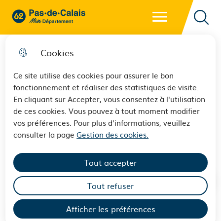
Menu principal
62 - Pas-de-Calais Mon Département - Retour à l'accueil
Reche
Cookies
Ce site utilise des cookies pour assurer le bon
fonctionnement et réaliser des statistiques de visite.
25ème édition du Arras Film
En cliquant sur Accepter, vous consentez à l'utilisation
de ces cookies. Vous pouvez à tout moment modifier
Festival du 8 au 17 novembre
vos préférences. Pour plus d'informations, veuillez
2024
consulter la page
Gestion des cookies.
Tout accepter
Tout refuser
Afficher les préférences
Sommaire