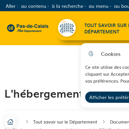
Aller :
au contenu
à la recherche
au menu
au bou
Menu principal
TOUT SAVOIR SUR 
62 - Pas-de-Calais Mon Département - Retour à l'accueil
DÉPARTEMENT
Cookies
Ce site utilise des c
cliquant sur Accepter
vos préférences. Pour
L'hébergement tempora
Afficher les préfé
Tout savoir sur le Département
Document
Accueil