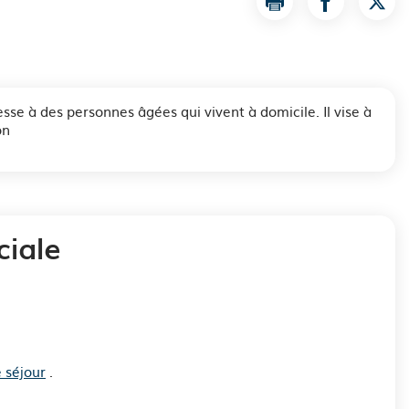
Imprimer la page 
Partager la
Part
e à des personnes âgées qui vivent à domicile. Il vise à
on
ciale
 séjour
.