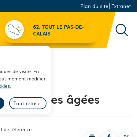
Menu principal
Navigation
Plan du site
Extranet
secondaire
62, TOUT LE PAS-DE-
Recher
CALAIS
iques de visite. En
 tout moment modifier
kies.
s personnes âgées
Tout refuser
t de référence