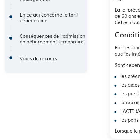
La loi prév
En ce qui concerne le tarif
de 60 ans e
dépendance
Cette inapt
Conditi
Conséquences de l’admission
en hébergement temporaire
Par ressour
que les inté
Voies de recours
Sont cepen
les créa
les aide
les prest
la retra
l’ACTP (
les pens
Lorsque la 