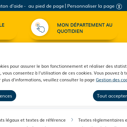
ton d'aide
au pied de page
Personnaliser la page
LE
MON DÉPARTEMENT AU
QUOTIDIEN
ookies pour assurer le bon fonctionnement et réaliser des statist
, vous consentez à l'utilisation de ces cookies. Vous pouvez à
 plus d'informations, veuillez consulter la page
Gestion des coo
ire en établissement de
rences
Tout accepter
s légaux et textes de référence
Textes règlementaires e