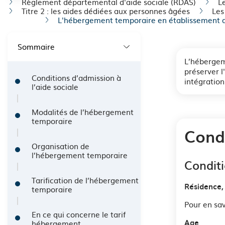
Règlement départemental d'aide sociale (RDAS)
L
F
Titre 2 : les aides dédiées aux personnes âgées
Les
L'hébergement temporaire en établissement 
i
l
Sommaire
L’hébergem
d
préserver l
Conditions d’admission à
'
intégration
l’aide sociale
A
Modalités de l’hébergement
r
temporaire
Condi
i
Organisation de
l’hébergement temporaire
a
Condit
n
Tarification de l’hébergement
Résidence, 
temporaire
e
Pour en savo
En ce qui concerne le tarif
Age
hébergement