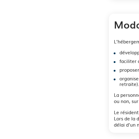
Moda
L’hébergem
développ
faciliter
proposer
organise
retraite)
La personne
ou non, sur
Le résiden
Lors de la 
délai d’un