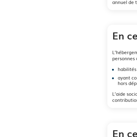
annuel de t
En ce
L’hébergeme
personnes 
habilité
ayant co
hors dé
L’aide soc
contributio
En ce