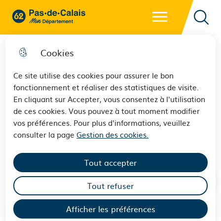
Menu principal
62 - Pas-de-Calais Mon Département - Retour à l'accueil
Reche
Cookies
Ce site utilise des cookies pour assurer le bon
fonctionnement et réaliser des statistiques de visite.
Concours de pâtisserie de
En cliquant sur Accepter, vous consentez à l'utilisation
de ces cookies. Vous pouvez à tout moment modifier
l’ASE : ils se sont débrouillés
vos préférences. Pour plus d'informations, veuillez
comme des chefs
consulter la page
Gestion des cookies.
Tout accepter
Tout refuser
Afficher les préférences
Sommaire