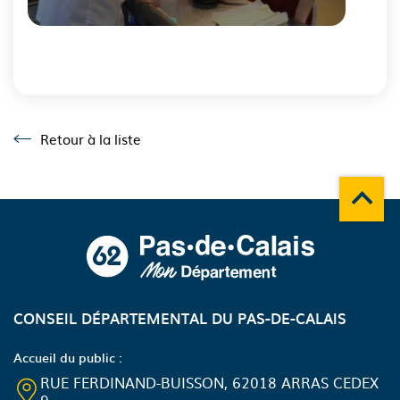
Fin
du
carousel
Retour à la liste
Retour à la liste
Remonte
A propos du département
CONSEIL DÉPARTEMENTAL DU PAS-DE-CALAIS
Accueil du public :
RUE FERDINAND-BUISSON, 62018 ARRAS CEDEX