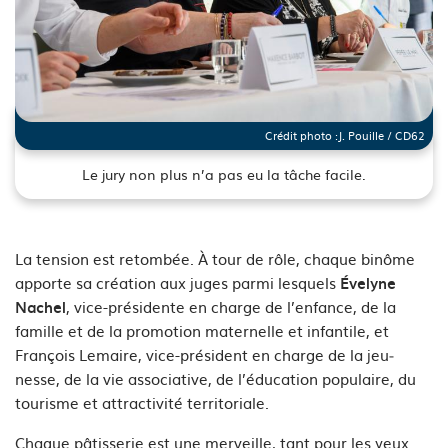
Crédit photo :
J. Pouille / CD62
Le jury non plus n’a pas eu la tâche facile.
See image's description
La tension est retombée. À tour de rôle, chaque binôme
apporte sa création aux juges parmi lesquels
Évelyne
, vice-présidente en charge de l’en­fance, de la
Nachel
famille et de la promo­tion maternelle et infantile, et
François Lemaire, vice-président en charge de la jeu­
nesse, de la vie associative, de l’édu­cation populaire, du
tourisme et attractivité territoriale.
Chaque pâtisserie est une merveille, tant pour les yeux