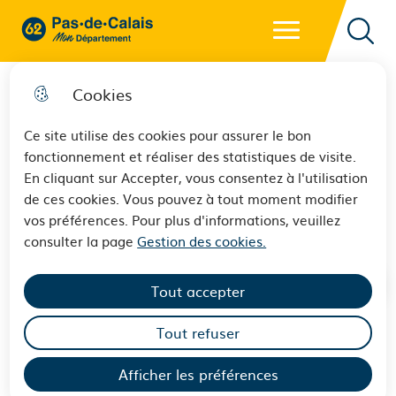
Menu principal
62 - Pas-de-Calais Mon Département - Retour à l'accueil
Reche
Cookies
Ce site utilise des cookies pour assurer le bon
fonctionnement et réaliser des statistiques de visite.
Le témoignage de Lili Leignel
En cliquant sur Accepter, vous consentez à l'utilisation
de ces cookies. Vous pouvez à tout moment modifier
au collège Prévert de Heuchin
vos préférences. Pour plus d'informations, veuillez
consulter la page
Gestion des cookies.
Tout accepter
Tout refuser
Lili Leignel, survivante de la Shoah, a témoigné de son
Afficher les préférences
expérience ce mardi devant 700 élèves au collège