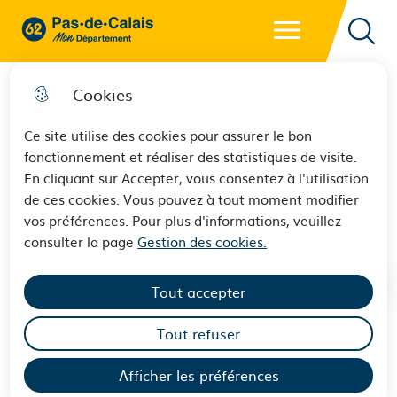
Menu principal
62 - Pas-de-Calais Mon Département - Retour à l'accueil
Reche
Cookies
Ce site utilise des cookies pour assurer le bon
fonctionnement et réaliser des statistiques de visite.
Pépites 62 : reconnaître
En cliquant sur Accepter, vous consentez à l'utilisation
de ces cookies. Vous pouvez à tout moment modifier
l'engagement des 12-25 ans
vos préférences. Pour plus d'informations, veuillez
consulter la page
Gestion des cookies.
Tout accepter
Soucieux de reconnaître, valoriser et encourager
Tout refuser
l'engagement des jeunes dans le cadre de projets
citoyens associatifs ou collectifs, le Département a
Afficher les préférences
organisé 2 soirées pour mettre à l'honneur la