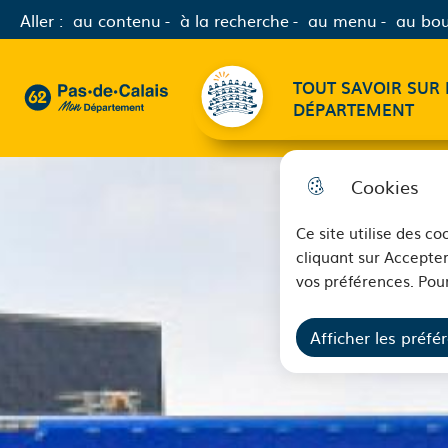
Aller :
au contenu
à la recherche
au menu
au bou
Menu principal
TOUT SAVOIR SUR 
62 - Pas-de-Calais Mon Département - Retour à l'accueil
DÉPARTEMENT
Cookies
Ce site utilise des c
cliquant sur Accepter
vos préférences. Pour
Afficher les préfé