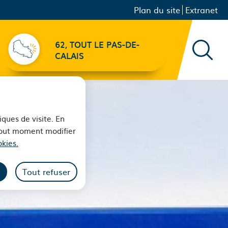
Menu principal
Navigation
Plan du site
Extranet
secondaire
62, TOUT LE PAS-DE-
Recher
CALAIS
iques de visite. En
 tout moment modifier
kies.
Tout refuser