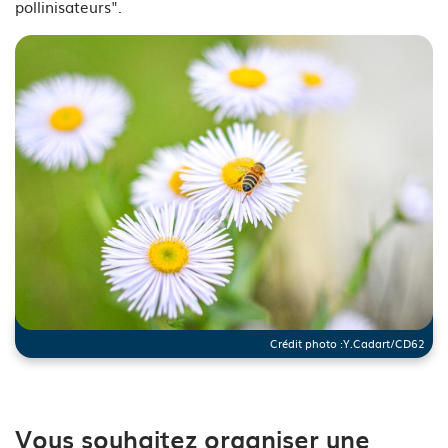
pollinisateurs".
Crédit photo :
Y.Cadart/CD62
See image's description
Vous souhaitez organiser une