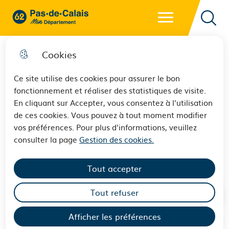
Menu principal
62 - Pas-de-Calais Mon Département - Retour à l'accueil
Reche
Cookies
Ce site utilise des cookies pour assurer le bon
fonctionnement et réaliser des statistiques de visite.
Devenez acteurs de la "Saison
En cliquant sur Accepter, vous consentez à l'utilisation
de ces cookies. Vous pouvez à tout moment modifier
des pollinisateurs !"
vos préférences. Pour plus d'informations, veuillez
consulter la page
Gestion des cookies.
Publié le 04 décembre 2024
Tout accepter
Tout refuser
Afficher les préférences
Sommaire