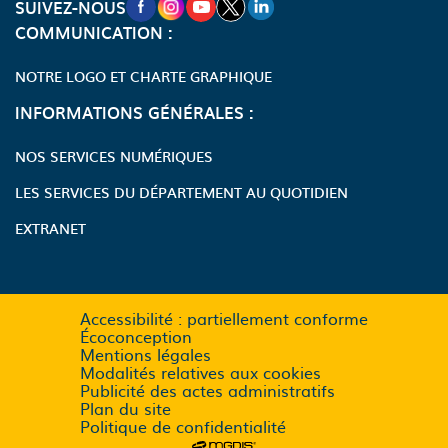
NOUVELLE FENÊTRE VERS LA PAGE FA
NOUVELLE FENÊTRE VERS LA PAGE
NOUVELLE FENÊTRE VERS LA P
NOUVELLE FENÊTRE VERS LA
NOUVELLE FENÊTRE VERS
SUIVEZ-NOUS
COMMUNICATION :
NOTRE LOGO ET CHARTE GRAPHIQUE
INFORMATIONS GÉNÉRALES :
NOS SERVICES NUMÉRIQUES
LES SERVICES DU DÉPARTEMENT AU QUOTIDIEN
EXTRANET
Accessibilité : partiellement conforme
Écoconception
Mentions légales
Modalités relatives aux cookies
Publicité des actes administratifs
Plan du site
Politique de confidentialité