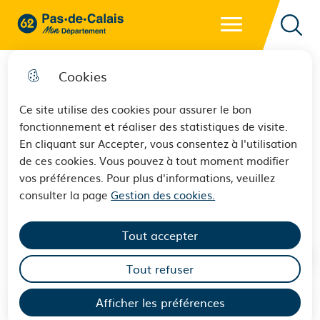
Menu principal
62 - Pas-de-Calais Mon Département - Retour à l'accueil
Reche
Cookies
Ce site utilise des cookies pour assurer le bon
fonctionnement et réaliser des statistiques de visite.
Venez profiter du joli mois de
En cliquant sur Accepter, vous consentez à l'utilisation
de ces cookies. Vous pouvez à tout moment modifier
mai au Parc départemental
vos préférences. Pour plus d'informations, veuillez
d’Olhain !
consulter la page
Gestion des cookies.
Tout accepter
Tout refuser
Afficher les préférences
Sommaire