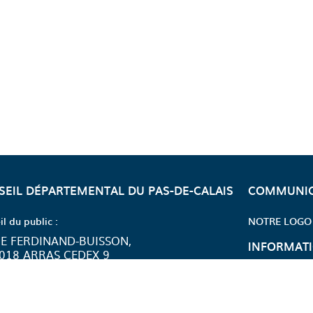
SEIL DÉPARTEMENTAL DU PAS-DE-CALAIS
COMMUNIC
il du public :
NOTRE LOGO
CEBOOK DÉPARTEMENT DU PAS DE CALAIS
 INSTAGRAM DÉPARTEMENT DU PAS DE CALAIS
AGE YOUTUBE DÉPARTEMENT DU PAS DE CALAIS</
 PAGE X DÉPARTEMENT DU PAS DE CALAIS
 LA PAGE LINKEDIN DÉPARTEMENT DU PAS DE CALAIS
E FERDINAND-BUISSON,
INFORMATI
018 ARRAS CEDEX 9
 21 216 216
NOS SERVIC
ndi au vendredi de 7h30 à 18h.
 les jours fériés)
LES SERVICE