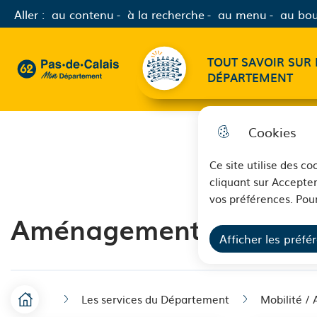
Aller :
au contenu
à la recherche
au menu
au bou
Menu principal
TOUT SAVOIR SUR 
62 - Pas-de-Calais Mon Département - Retour à l'accueil
DÉPARTEMENT
Cookies
Ce site utilise des c
cliquant sur Accepter
vos préférences. Pour
Aménagement
Afficher les préfé
Les services du Département
Mobilité 
F
Accueil