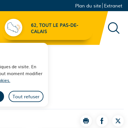
Menu principal
Navigation
Plan du site
Extranet
secondaire
62, TOUT LE PAS-DE-
Recher
CALAIS
iques de visite. En
 tout moment modifier
kies.
Tout refuser
Imprimer la page
Partager la
Part