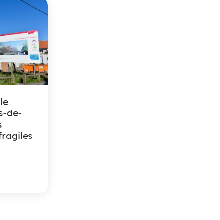
le
s-de-
s
ragiles