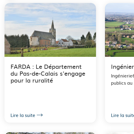
i
l
d
'
A
r
FARDA : Le Département
Ingénier
du Pas-de-Calais s'engage
i
Ingénierie
pour la ruralité
publics au 
a
n
e
Lire la suite
Lire la suit