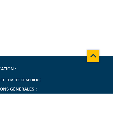
Remonter en
ATION :
 ET CHARTE GRAPHIQUE
ONS GÉNÉRALES :
ES NUMÉRIQUES
S DU DÉPARTEMENT AU QUOTIDIEN