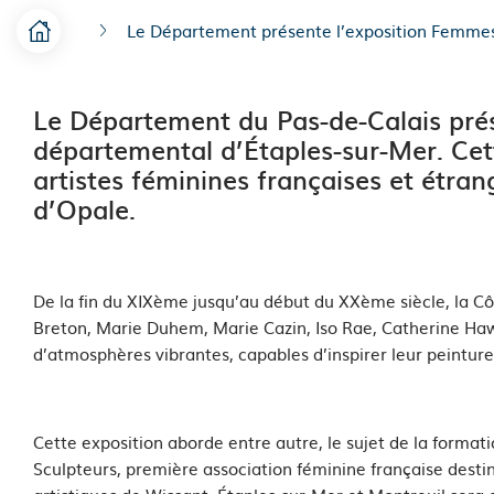
Le Département présente l’exposition Femmes 
F
Accueil
i
Le Département du Pas-de-Calais prés
l
départemental d’Étaples-sur-Mer. Cet
d
artistes féminines françaises et étra
d’Opale.
'
A
r
De la fin du XIXème jusqu’au début du XXème siècle, la Cô
Breton, Marie Duhem, Marie Cazin, Iso Rae, Catherine Hawdo
i
d’atmosphères vibrantes, capables d’inspirer leur peinture
a
n
Cette exposition aborde entre autre, le sujet de la forma
e
Sculpteurs, première association féminine française destin