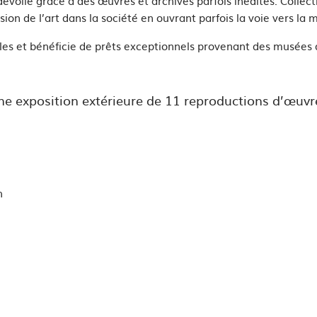
évoilé grâce à des œuvres et archives parfois inédites. Collecti
usion de l’art dans la société en ouvrant parfois la voie vers l
es et bénéficie de prêts exceptionnels provenant des musées d
 une exposition extérieure de 11 reproductions d’œuv
h
h