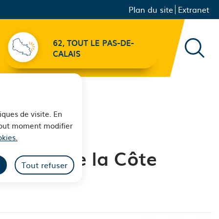
Menu principal
Navigation
Plan du site
Extranet
secondaire
62, TOUT LE PAS-DE-
Recher
CALAIS
iques de visite. En
 tout moment modifier
kies.
tistes de la Côte
Tout refuser