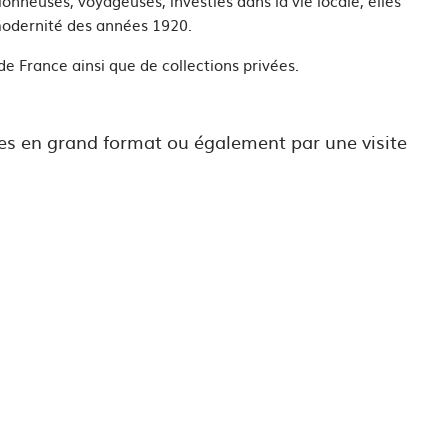
onneuses, voyageuses, investies dans la vie locale, elles
a modernité des années 1920.
e France ainsi que de collections privées.
res en grand format ou également par une visite