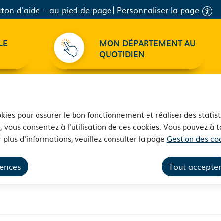
ton d'aide
au pied de page
Personnaliser la page
LE
MON DÉPARTEMENT AU
QUOTIDIEN
ookies pour assurer le bon fonctionnement et réaliser des statist
, vous consentez à l'utilisation de ces cookies. Vous pouvez à
 plus d'informations, veuillez consulter la page
Gestion des coo
e l’exposition Femmes ar
rences
Tout accepter