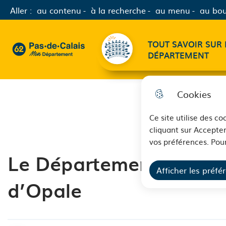
Aller :
au contenu
à la recherche
au menu
au bou
Menu principal
TOUT SAVOIR SUR 
62 - Pas-de-Calais Mon Département - Retour à l'accueil
DÉPARTEMENT
Cookies
Ce site utilise des c
cliquant sur Accepter
vos préférences. Pour
Le Département présent
Afficher les préfé
d’Opale