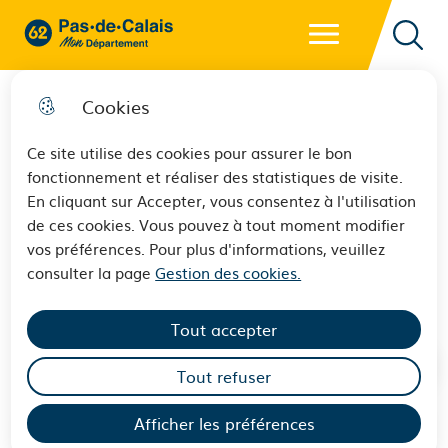
Menu principal
62 - Pas-de-Calais Mon Département - Retour à l'accueil
Reche
Cookies
Ce site utilise des cookies pour assurer le bon
fonctionnement et réaliser des statistiques de visite.
Les Journées européennes de
En cliquant sur Accepter, vous consentez à l'utilisation
de ces cookies. Vous pouvez à tout moment modifier
l’archéologie à la Maison de
vos préférences. Pour plus d'informations, veuillez
l’archéologie du Pas-de-Calais
consulter la page
Gestion des cookies.
Tout accepter
Tout refuser
Afficher les préférences
Sommaire