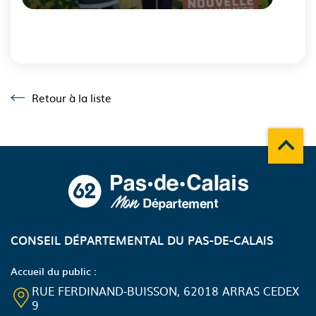
Fin
du
carousel
Retour à la liste
Retour à la liste
Remonte
A propos du département
CONSEIL DÉPARTEMENTAL DU PAS-DE-CALAIS
Accueil du public :
RUE FERDINAND-BUISSON, 62018 ARRAS CEDEX
9