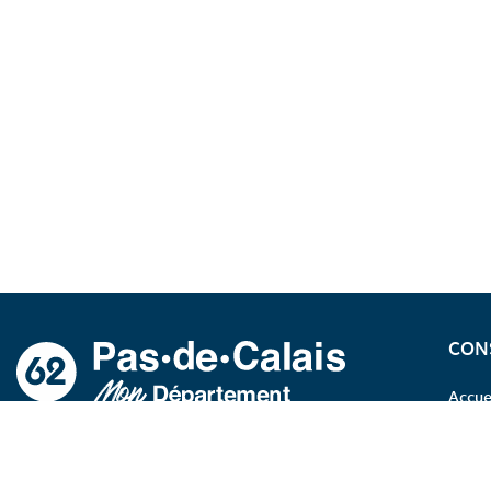
A propos du département
CON
Accue
NOUVELLE FENÊTRE VERS LA PAGE FA
NOUVELLE FENÊTRE VERS LA PAGE
NOUVELLE FENÊTRE VERS LA P
NOUVELLE FENÊTRE VERS LA
NOUVELLE FENÊTRE VERS
RU
SUIVEZ-NOUS
62
03