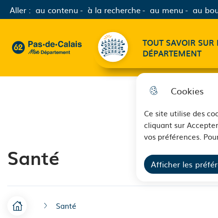
Aller :
au contenu
à la recherche
au menu
au bou
Menu principal
TOUT SAVOIR SUR 
62 - Pas-de-Calais Mon Département - Retour à l'accueil
DÉPARTEMENT
Cookies
Ce site utilise des c
cliquant sur Accepter
vos préférences. Pour
Santé
Afficher les préfé
Santé
F
Accueil