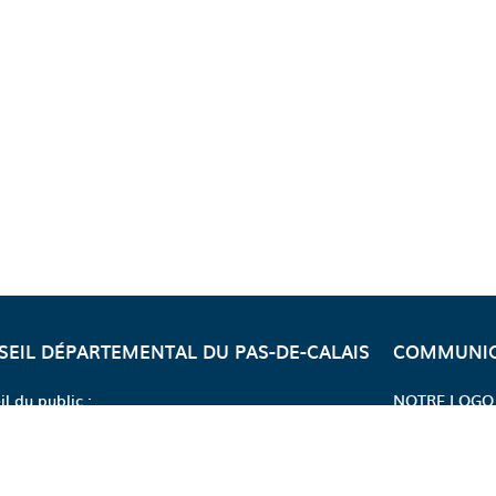
SEIL DÉPARTEMENTAL DU PAS-DE-CALAIS
COMMUNIC
il du public :
NOTRE LOGO
CEBOOK DÉPARTEMENT DU PAS DE CALAIS
 INSTAGRAM DÉPARTEMENT DU PAS DE CALAIS
AGE YOUTUBE DÉPARTEMENT DU PAS DE CALAIS</
 PAGE X DÉPARTEMENT DU PAS DE CALAIS
 LA PAGE LINKEDIN DÉPARTEMENT DU PAS DE CALAIS
E FERDINAND-BUISSON,
INFORMATI
018 ARRAS CEDEX 9
 21 216 216
NOS SERVIC