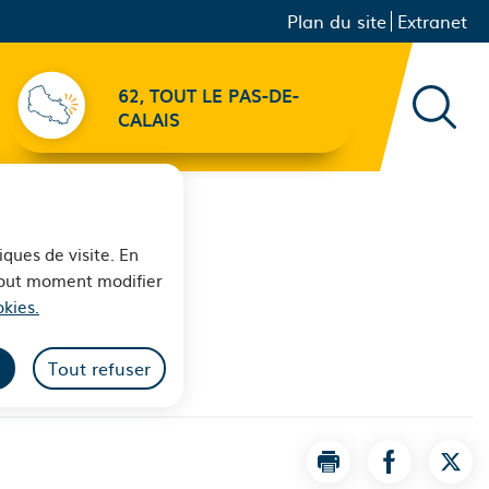
Menu principal
Navigation
Plan du site
Extranet
secondaire
62, TOUT LE PAS-DE-
Recher
CALAIS
iques de visite. En
 tout moment modifier
kies.
Tout refuser
Imprimer la page 
Partager la
Part