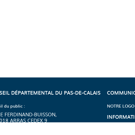
SEIL DÉPARTEMENTAL DU PAS-DE-CALAIS
COMMUNIC
il du public :
NOTRE LOGO
CEBOOK DÉPARTEMENT DU PAS DE CALAIS
 INSTAGRAM DÉPARTEMENT DU PAS DE CALAIS
AGE YOUTUBE DÉPARTEMENT DU PAS DE CALAIS</
 PAGE X DÉPARTEMENT DU PAS DE CALAIS
 LA PAGE LINKEDIN DÉPARTEMENT DU PAS DE CALAIS
E FERDINAND-BUISSON,
INFORMATI
018 ARRAS CEDEX 9
 21 216 216
NOS SERVIC
ndi au vendredi de 7h30 à 18h.