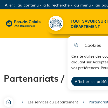
Aller :
au contenu
à la recherche
au menu
au bou
Menu principal
TOUT SAVOIR SUR 
62 - Pas-de-Calais Mon Département - Retour à l'accueil
DÉPARTEMENT
Cookies
Ce site utilise des c
cliquant sur Accepter
vos préférences. Pour
Partenariats / Europe /
Afficher les préfé
Les services du Département
Partenariat
F
Accueil