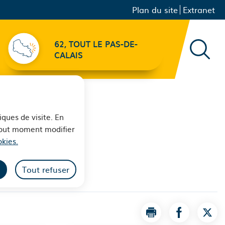
Menu principal
Navigation
Plan du site
Extranet
secondaire
62, TOUT LE PAS-DE-
Recher
CALAIS
iques de visite. En
 tout moment modifier
kies.
Tout refuser
Imprimer la page P
Partager la
Part