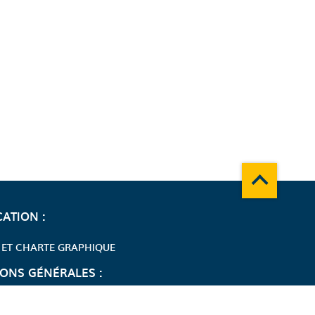
Remonter en
ATION :
 ET CHARTE GRAPHIQUE
ONS GÉNÉRALES :
ES NUMÉRIQUES