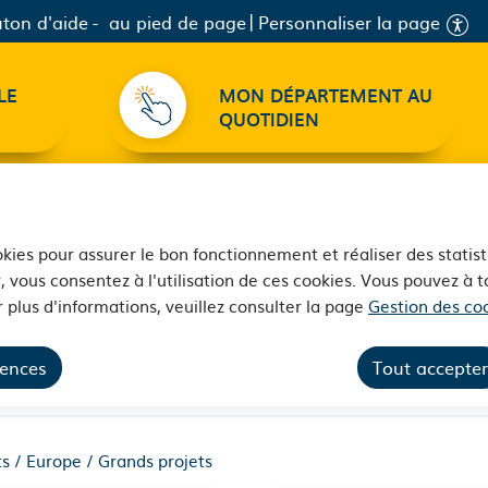
ton d'aide
au pied de page
Personnaliser la page
LE
MON DÉPARTEMENT AU
QUOTIDIEN
ookies pour assurer le bon fonctionnement et réaliser des statist
, vous consentez à l'utilisation de ces cookies. Vous pouvez à
 plus d'informations, veuillez consulter la page
Gestion des coo
 Grands projets
rences
Tout accepter
s / Europe / Grands projets