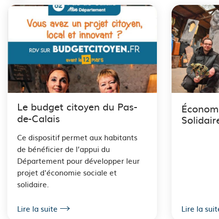
i
l
d
'
A
r
Le budget citoyen du Pas-
Économi
de-Calais
Solidair
i
Ce dispositif permet aux habitants
a
de bénéficier de l’appui du
n
Département pour développer leur
projet d'économie sociale et
e
solidaire.
Lire la suite
Lire la suit