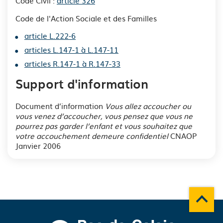
Code Civil :
article 326
Code de l'Action Sociale et des Familles
article L.222-6
articles L.147-1 à L.147-11
articles R.147-1 à R.147-33
Support d'information
Document d’information
Vous allez accoucher ou
vous venez d’accoucher, vous pensez que vous ne
pourrez pas garder l’enfant et vous souhaitez que
votre accouchement demeure confidentiel
CNAOP
Janvier 2006
Remonte
A propos du département