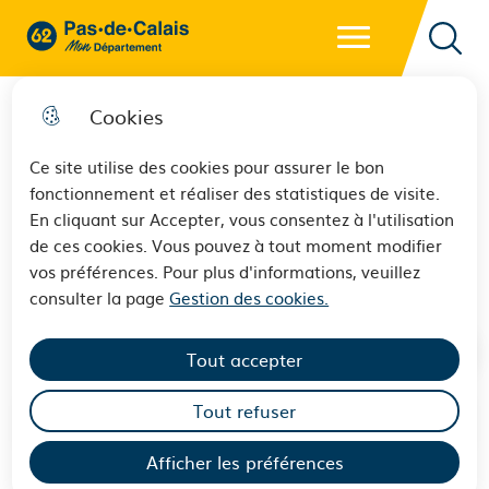
Menu principal
62 - Pas-de-Calais Mon Département - Retour à l'accueil
Reche
Cookies
Ce site utilise des cookies pour assurer le bon
fonctionnement et réaliser des statistiques de visite.
L'accouchement dans le secret
En cliquant sur Accepter, vous consentez à l'utilisation
de ces cookies. Vous pouvez à tout moment modifier
et accès aux origines
vos préférences. Pour plus d'informations, veuillez
consulter la page
Gestion des cookies.
Tout accepter
Tout refuser
Sommaire
Afficher les préférences