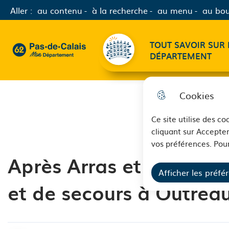
Aller :
au contenu
à la recherche
au menu
au bou
Menu principal
TOUT SAVOIR SUR 
62 - Pas-de-Calais Mon Département - Retour à l'accueil
DÉPARTEMENT
Cookies
Ce site utilise des c
cliquant sur Accepter
vos préférences. Pour
Après Arras et Hénin-B
Afficher les préfé
et de secours à Outrea