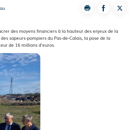
eau
Imprimer la page A
Partager la
Part
acrer des moyens financiers à la hauteur des enjeux de la
r des sapeurs-pompiers du Pas-de-Calais, la pose de la
eur de 16 millions d'euros.