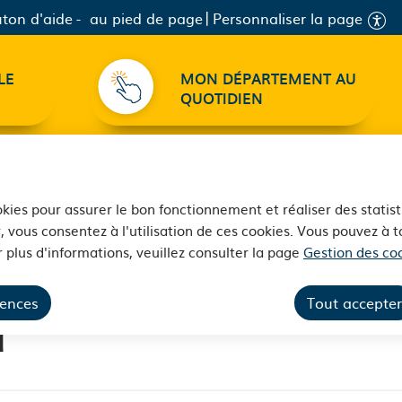
ton d'aide
au pied de page
Personnaliser la page
LE
MON DÉPARTEMENT AU
QUOTIDIEN
ookies pour assurer le bon fonctionnement et réaliser des statist
, vous consentez à l'utilisation de ces cookies. Vous pouvez à
 plus d'informations, veuillez consulter la page
Gestion des coo
eaumont, bientôt un nou
rences
Tout accepter
u