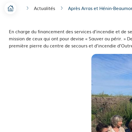
Actualités
Après Arras et Hénin-Beaumon
F
Accueil
i
En charge du financement des services d’incendie et de se
l
mission de ceux qui ont pour devise « Sauver ou périr. » De
d
première pierre du centre de secours et d’incendie d’Outr
'
A
r
i
a
n
e