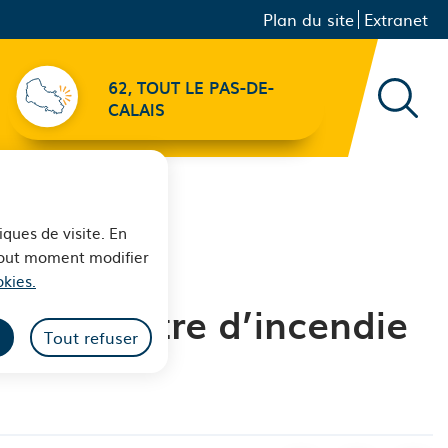
Menu principal
Navigation
Plan du site
Extranet
secondaire
62, TOUT LE PAS-DE-
Recher
CALAIS
iques de visite. En
 tout moment modifier
kies.
veau centre d’incendie
Tout refuser