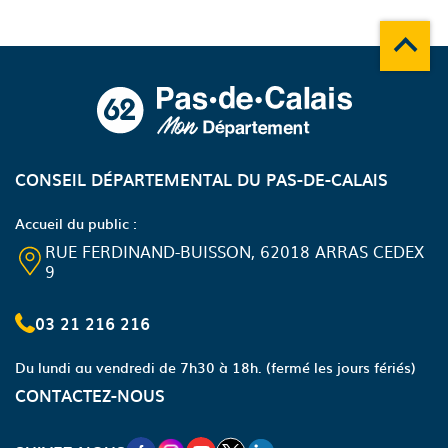
Remonte
A propos du département
CONSEIL DÉPARTEMENTAL DU PAS-DE-CALAIS
Accueil du public :
RUE FERDINAND-BUISSON, 62018 ARRAS CEDEX
9
03 21 216 216
Du lundi au vendredi de 7h30 à 18h.
(fermé les jours fériés)
CONTACTEZ-NOUS
NOUVELLE FENÊTRE VERS LA PAGE FA
NOUVELLE FENÊTRE VERS LA PAGE
NOUVELLE FENÊTRE VERS LA P
NOUVELLE FENÊTRE VERS LA
NOUVELLE FENÊTRE VERS