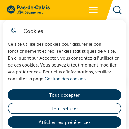
Menu principal
62 - Pas-de-Calais Mon Département - Retour à l'accueil
Reche
Cookies
Ce site utilise des cookies pour assurer le bon
fonctionnement et réaliser des statistiques de visite.
Les aides à domicile
En cliquant sur Accepter, vous consentez à l'utilisation
de ces cookies. Vous pouvez à tout moment modifier
vos préférences. Pour plus d'informations, veuillez
consulter la page
Gestion des cookies.
Tout accepter
Tout refuser
L'aide sociale à domicile peut prendre plusieurs
formes. Elle permet de faciliter un maintien à
Afficher les préférences
domicile, avec des aides humaines ou techniques.