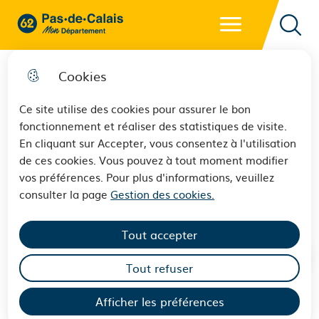
Menu principal
62 - Pas-de-Calais Mon Département - Retour à l'accueil
Reche
Cookies
Ce site utilise des cookies pour assurer le bon
fonctionnement et réaliser des statistiques de visite.
Finale de Coupe de France - Le
En cliquant sur Accepter, vous consentez à l'utilisation
de ces cookies. Vous pouvez à tout moment modifier
Département du Pas-de-Calais
vos préférences. Pour plus d'informations, veuillez
s’affiche Sang et Or !
consulter la page
Gestion des cookies.
Tout accepter
Tout refuser
Afficher les préférences
Sommaire