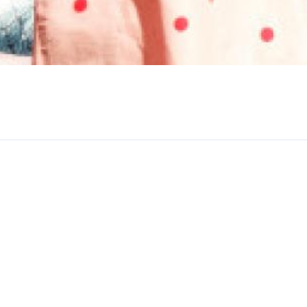
port / Loisirs
Culture
Toutes les facettes de la cultu
ir la création et la diffusion
 ses formes