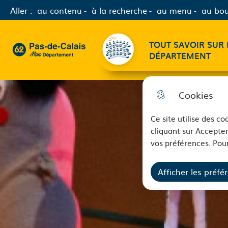
Aller :
au contenu
à la recherche
au menu
au bou
Menu principal
TOUT SAVOIR SUR 
62 - Pas-de-Calais Mon Département - Retour à l'accueil
DÉPARTEMENT
Cookies
Ce site utilise des c
cliquant sur Accepter
vos préférences. Pour
Afficher les préfé