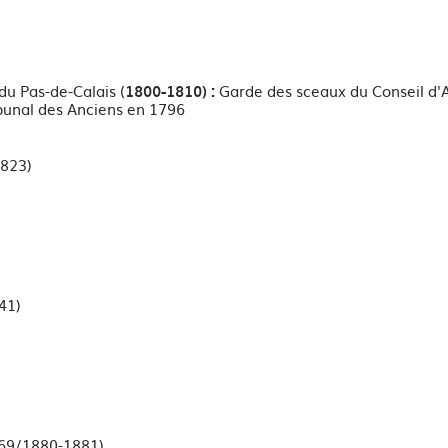
du Pas-de-Calais (
Garde des sceaux du Conseil d'A
1800-1810) :
ibunal des Anciens en 1796
1823)
41)
869/1880-1881)