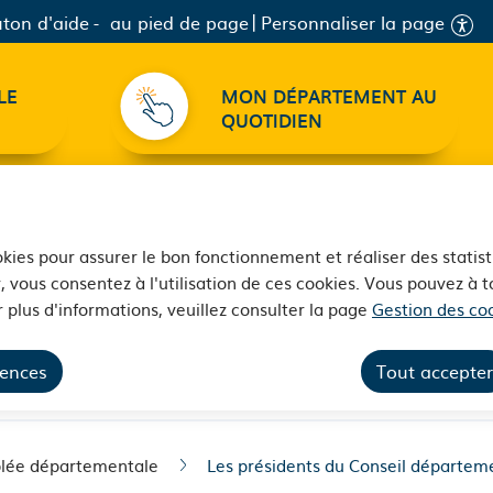
ton d'aide
au pied de page
Personnaliser la page
LE
MON DÉPARTEMENT AU
QUOTIDIEN
ookies pour assurer le bon fonctionnement et réaliser des statist
, vous consentez à l'utilisation de ces cookies. Vous pouvez à
 plus d'informations, veuillez consulter la page
Gestion des coo
eil départemental de 180
rences
Tout accepter
lée départementale
Les présidents du Conseil départeme