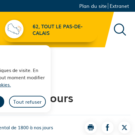
Menu principal
Navigation
Plan du site
Extranet
secondaire
62, TOUT LE PAS-DE-
Recher
CALAIS
iques de visite. En
 tout moment modifier
kies.
0 à nos jours
Tout refuser
ntal de 1800 à nos jours
Imprimer la page L
Partager la
Part