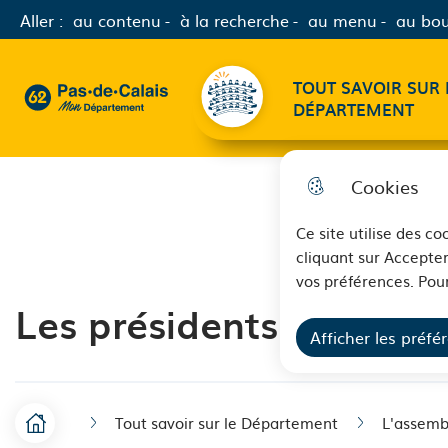
Aller :
au contenu
à la recherche
au menu
au bou
Menu principal
TOUT SAVOIR SUR 
62 - Pas-de-Calais Mon Département - Retour à l'accueil
DÉPARTEMENT
Cookies
Ce site utilise des c
cliquant sur Accepter
vos préférences. Pour
Les présidents du Cons
Afficher les préfé
Tout savoir sur le Département
L'assemb
F
Accueil