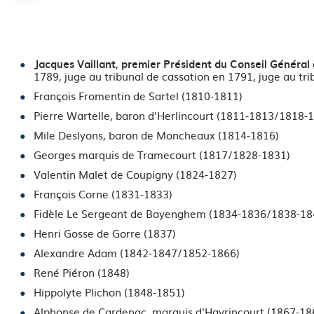
i
l
,
Jacques Vaillant
premier Président du Conseil Général
d
1789, juge au tribunal de cassation en 1791, juge au tr
'
François Fromentin de Sartel (1810-1811)
Pierre Wartelle, baron d'Herlincourt (1811-1813/1818-
A
Mile Deslyons, baron de Moncheaux (1814-1816)
r
Georges marquis de Tramecourt (1817/1828-1831)
i
Valentin Malet de Coupigny (1824-1827)
François Corne (1831-1833)
a
Fidèle Le Sergeant de Bayenghem (1834-1836/1838-18
n
Henri Gosse de Gorre (1837)
Alexandre Adam (1842-1847/1852-1866)
e
René Piéron (1848)
Hippolyte Plichon (1848-1851)
Alphonse de Cardenac, marquis d'Havrincourt (1867-1