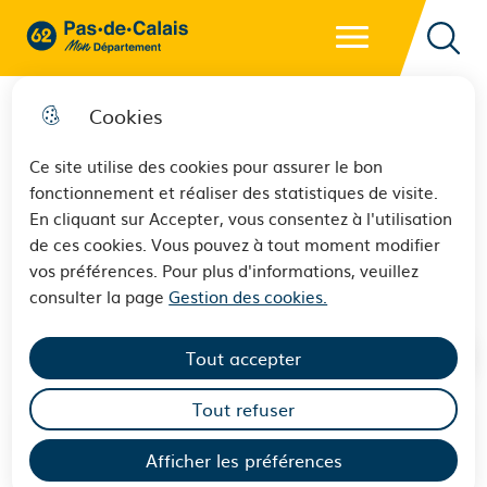
Menu principal
62 - Pas-de-Calais Mon Département - Retour à l'accueil
Reche
Cookies
Ce site utilise des cookies pour assurer le bon
fonctionnement et réaliser des statistiques de visite.
Rapport cadre "Engagement
En cliquant sur Accepter, vous consentez à l'utilisation
de ces cookies. Vous pouvez à tout moment modifier
Handicap"
vos préférences. Pour plus d'informations, veuillez
consulter la page
Gestion des cookies.
Tout accepter
Tout refuser
Sommaire
Afficher les préférences