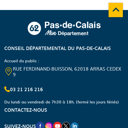
Remonte
A propos du département
CONSEIL DÉPARTEMENTAL DU PAS-DE-CALAIS
Accueil du public :
RUE FERDINAND-BUISSON, 62018 ARRAS CEDEX
9
03 21 216 216
Du lundi au vendredi de 7h30 à 18h.
(fermé les jours fériés)
CONTACTEZ-NOUS
NOUVELLE FENÊTRE VERS LA PAGE FA
NOUVELLE FENÊTRE VERS LA PAGE
NOUVELLE FENÊTRE VERS LA P
NOUVELLE FENÊTRE VERS LA
NOUVELLE FENÊTRE VERS
SUIVEZ-NOUS