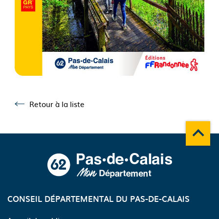
See image's description
Retour à la liste
Retour à la liste
Remonte
A propos du département
CONSEIL DÉPARTEMENTAL DU PAS-DE-CALAIS