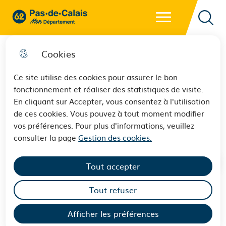
Menu principal
62 - Pas-de-Calais Mon Département - Retour à l'accueil
Reche
Cookies
Ce site utilise des cookies pour assurer le bon
fonctionnement et réaliser des statistiques de visite.
Un nouveau topoguide pour
En cliquant sur Accepter, vous consentez à l'utilisation
de ces cookies. Vous pouvez à tout moment modifier
découvrir à pied l’Audomarois
vos préférences. Pour plus d'informations, veuillez
consulter la page
Gestion des cookies.
Tout accepter
Tout refuser
En partenariat avec la fédération française de
Afficher les préférences
randonnée, le Pas-de-Calais a participé à la rédaction